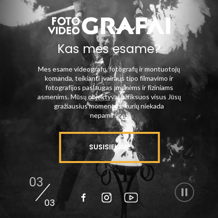
Kas mes esame?
Mes esame videografų, fotografų ir montuotojų
komanda, teikianti įvairaus tipo filmavimo ir
fotografijos paslaugas įmonėms ir fiziniams
asmenims. Mūsų objektyvai užfiksuos visus Jūsų
gražiausius momentus, kurių niekada
nepamiršite!
SUSISIEKIME
03
/
03