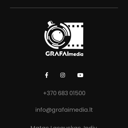
GRAFAImedia
Filmavimo ir fotografijos paslaugos!
+370 683 01500
info@grafaimedia.lt
Matas Lasauskas, Indiv.