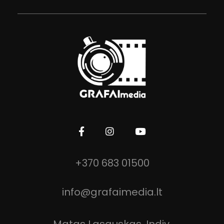
GRAFAImedia
Filmavimo ir fotografijos paslaugos!
+370 683 01500
info@grafaimedia.lt
Matas Lasauskas, Indiv.