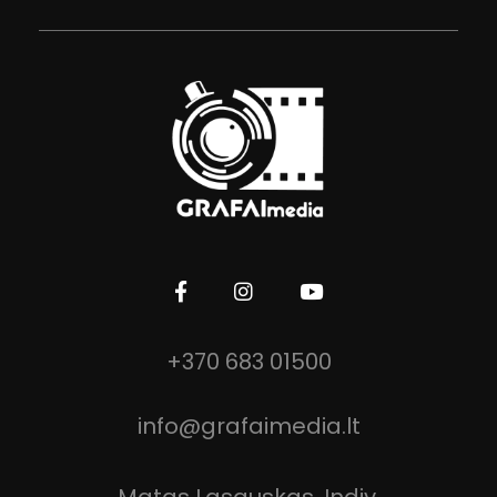
GRAFAImedia
Filmavimo ir fotografijos paslaugos!
+370 683 01500
info@grafaimedia.lt
Matas Lasauskas, Indiv.